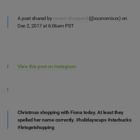
A post shared by
naomi sheppard
(@xxxnomixxx) on
Dec 2, 2017 at 6:06am PST
View this post on Instagram
Christmas shopping with Fiona today. At least they
spelled her name correctly. #holidayscups #starbucks
#letsgetshopping