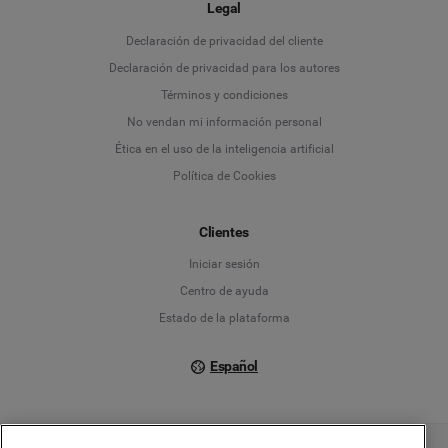
Legal
Language
Declaración de privacidad del cliente
Declaración de privacidad para los autores
Deutsch
Términos y condiciones
No vendan mi información personal
English
Ética en el uso de la inteligencia artificial
Política de Cookies
Español
Français
Clientes
Iniciar sesión
Italiano
Centro de ayuda
Estado de la plataforma
Español