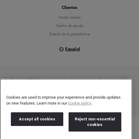
Français
Clientes
Iniciar sesión
Italiano
Centro de ayuda
Estado de la plataforma
Español
Copyright © 2026 Brandwatch. Todos los derechos reservados. Cision Group Ltd, 7th
Floor, 5 Churchill Place, Canary Wharf, London, E14 5HU
Company number: 03898053 | VAT number: 754 750 710
Cookies are used to improve your experience and provide updates
on new features. Learn more in our
Cookie policy.
Accept all cookies
Reject non-essential
cookies