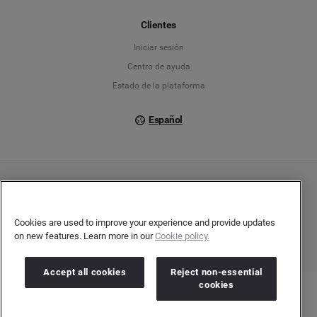
Français
Clientes
Iniciar sesión
Italiano
Centro de ayuda
Estado de la plataforma
Español
Copyright © 2026 Brandwatch. Todos los derechos reservados. Cision Group Ltd, 7th
Floor, 5 Churchill Place, Canary Wharf, London, E14 5HU
Company number: 03898053 | VAT number: 754 750 710
Cookies are used to improve your experience and provide updates
on new features. Learn more in our
Cookie policy.
Accept all cookies
Reject non-essential
cookies