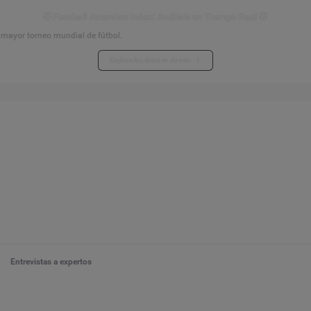
⚽ Football Attention Index: Análisis en Tiempo Real ⚽
l mayor torneo mundial de fútbol.
Explora los datos en directo
Entrevistas a expertos