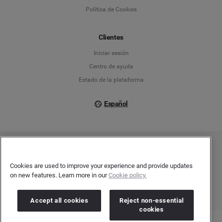
Política de Cookies
Español
Français
Clientes
Iniciar sesión
Italiano
Centro de ayuda
Estado de la plataforma
Español
Copyright © 2026 Brandwatch. Todos los derechos reservados. Cision Group Ltd, 7th
Floor, 5 Churchill Place, Canary Wharf, London, E14 5HU
Cookies are used to improve your experience and provide updates
Company number: 03898053 | VAT number: 754 750 710
on new features. Learn more in our
Cookie policy.
Accept all cookies
Reject non-essential
cookies