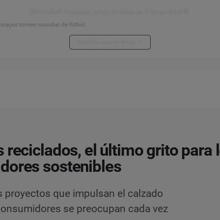
⚽ Football Attention Index: Análisis en Tiempo Real ⚽
l mayor torneo mundial de fútbol.
Explora los datos en directo
 reciclados, el último grito para 
dores sostenibles
s proyectos que impulsan el calzado
consumidores se preocupan cada vez