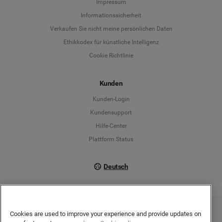
Impressum
Informationssicherheit
Deutsch
Verkaufen Sie nicht meine persönlichen Daten
Ethikkodex für künstliche Intelligenz
English
Cookie Richtlinie
Español
Kunden
Français
Kunden-Login
Kundensupport
Italiano
Hilfe-Center
Plattform Status
Deutsch
Cookies are used to improve your experience and provide updates on
Copyright © 2026 Brandwatch. Alle Rechte vorbehalten. De-Saint-Exupéry-Straße 10,