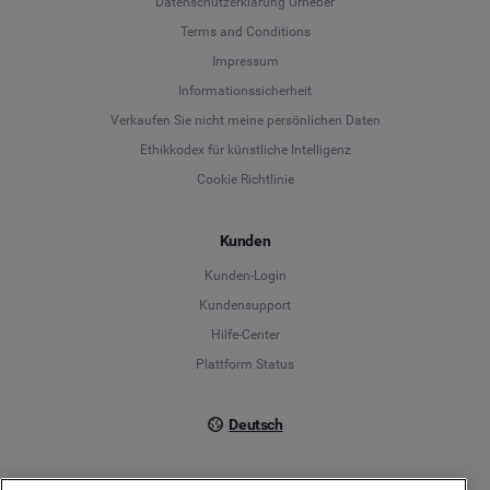
Datenschutzerklärung Urheber
Terms and Conditions
Language
Impressum
Informationssicherheit
Deutsch
Verkaufen Sie nicht meine persönlichen Daten
Ethikkodex für künstliche Intelligenz
English
Cookie Richtlinie
Español
Kunden
Français
Kunden-Login
Kundensupport
Italiano
Hilfe-Center
Plattform Status
Deutsch