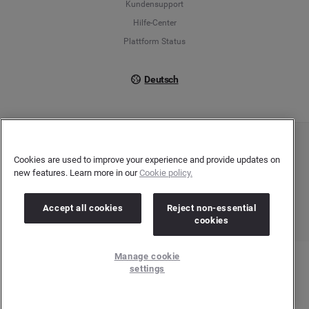
Kundensupport
Italiano
Hilfe-Center
Plattform Status
Deutsch
Copyright © 2026 Brandwatch. Alle Rechte vorbehalten. De-Saint-Exupéry-Straße 10,
Cookies are used to improve your experience and provide updates on
60549 Frankfurt/Main
Registergericht: Amtsgericht Frankfurt am Main | Registernummer: HRB 138083 |
new features. Learn more in our
Cookie policy.
Umsatzsteuer-Identifikationsnummer: DE278408482
Accept all cookies
Reject non-essential
cookies
Manage cookie
settings