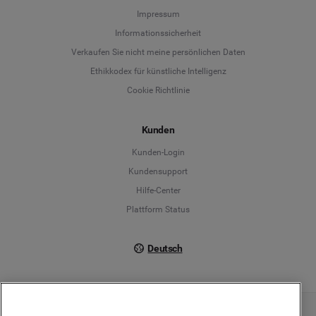
Language
Impressum
Informationssicherheit
Deutsch
Verkaufen Sie nicht meine persönlichen Daten
Ethikkodex für künstliche Intelligenz
English
Cookie Richtlinie
Español
Kunden
Français
Kunden-Login
Kundensupport
Italiano
Hilfe-Center
Plattform Status
Deutsch