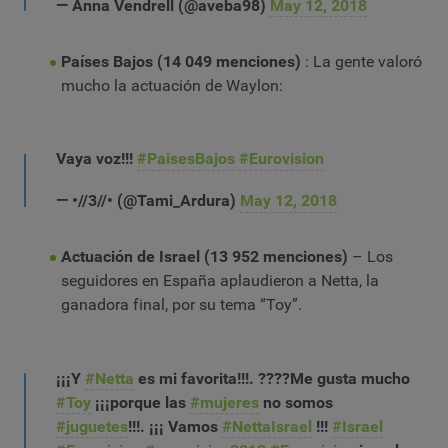
— Anna Vendrell (@aveba98)
May 12, 2018
Países Bajos (14 049 menciones)
: La gente valoró
mucho la actuación de Waylon:
Vaya voz!!!
#PaisesBajos
#Eurovision
— •//3//• (@Tami_Ardura)
May 12, 2018
Actuación de Israel
(13 952 menciones)
– Los
seguidores en España aplaudieron a Netta, la
ganadora final, por su tema “Toy”.
¡¡¡Y
#Netta
es mi favorita!!!. ????Me gusta mucho
#Toy
¡¡¡porque las
#mujeres
no somos
#juguetes
!!!. ¡¡¡ Vamos
#NettaIsrael
!!!
#Israel