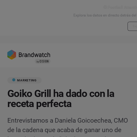
⚽ Football Attenti
Explora los datos en directo detrás de
Exp
MARKETING
Goiko Grill ha dado con la
receta perfecta
Entrevistamos a Daniela Goicoechea, CMO
de la cadena que acaba de ganar uno de