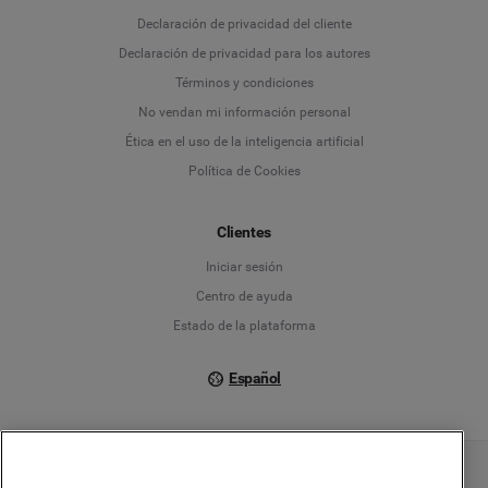
Language
Declaración de privacidad del cliente
Declaración de privacidad para los autores
Deutsch
Términos y condiciones
No vendan mi información personal
English
Ética en el uso de la inteligencia artificial
Política de Cookies
Español
Français
Clientes
Iniciar sesión
Italiano
Centro de ayuda
Estado de la plataforma
Español
Copyright © 2026 Brandwatch. Todos los derechos reservados. Cision Group Ltd, 7th