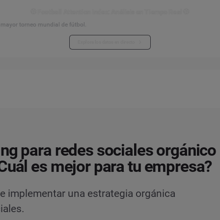
⚽ Football Attention Index: Análisis en Tiempo Real ⚽
l mayor torneo mundial de fútbol.
Explora los datos en directo
ng para redes sociales orgánico
Cuál es mejor para tu empresa?
de implementar una estrategia orgánica
iales.