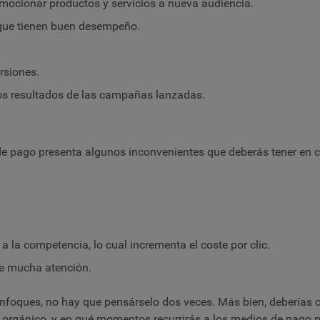
romocionar productos y servicios a nueva audiencia.
que tienen buen desempeño.
rsiones.
os resultados de las campañas lanzadas.
e pago presenta algunos inconvenientes que deberás tener en c
 la competencia, lo cual incrementa el coste por clic.
re mucha atención.
enfoques, no hay que pensárselo dos veces. Más bien, deberías
o orgánico, y en qué momentos recurrirás a los medios de pago p