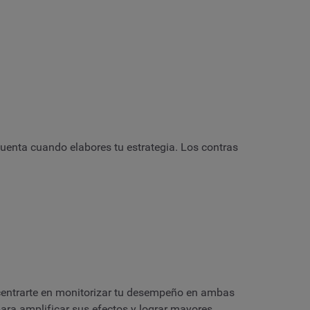
uenta cuando elabores tu estrategia. Los contras
 centrarte en monitorizar tu desempeño en ambas
ara amplificar sus efectos y lograr mayores