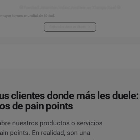
⚽ Football Attention Index: Análisis en Tiempo Real ⚽
l mayor torneo mundial de fútbol.
Explora los datos en directo
tus clientes donde más les duele:
s de pain points
bre nuestros productos o servicios
in points. En realidad, son una