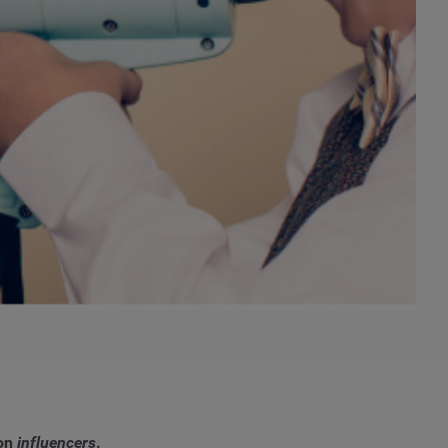
con
influencers
.