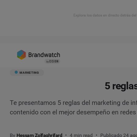
Explora los datos en directo detrás de
MARKETING
5 regla
Te presentamos 5 reglas del marketing de in
contenido con el mejor desempeño en redes 
By
Hessam Zolfaghrifard
4 min read
Publicado 24 ag