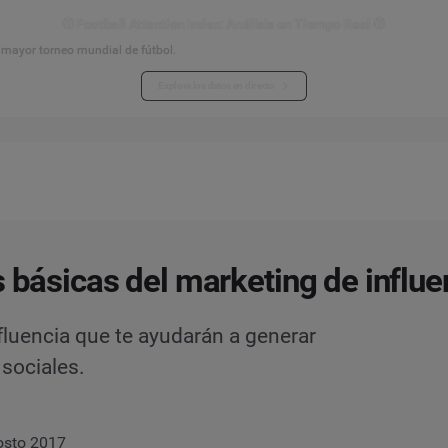
⚽ Football Attention Index: Análisis en Tiempo Real ⚽
l mayor torneo mundial de fútbol.
Explora los datos en directo
s básicas del marketing de influe
fluencia que te ayudarán a generar
sociales.
osto 2017