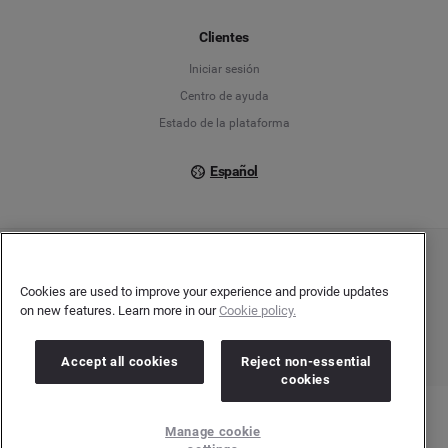
Français
Clientes
Iniciar sesión
Italiano
Centro de ayuda
Estado de la plataforma
Español
Copyright © 2026 Brandwatch. Todos los derechos reservados. Cision Group Ltd, 7th
Floor, 5 Churchill Place, Canary Wharf, London, E14 5HU
Cookies are used to improve your experience and provide updates
Company number: 03898053 | VAT number: 754 750 710
on new features. Learn more in our
Cookie policy.
Accept all cookies
Reject non-essential
cookies
Manage cookie