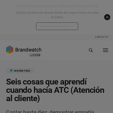
⚽ Football Attention Index: Análisis en Tiempo Real ⚽
Explora los datos en directo detrás del mayor torneo mundial
de fútbol.
Explora los datos en directo
CONTACTO
MARKETING
Seis cosas que aprendí
cuando hacía ATC (Atención
al cliente)
Contar hasta diez, demostrar empatía,