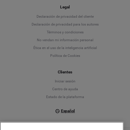
Legal
Language
Declaración de privacidad del cliente
Declaración de privacidad para los autores
Deutsch
Términos y condiciones
No vendan mi información personal
English
Ética en el uso de la inteligencia artificial
Política de Cookies
Español
Français
Clientes
Iniciar sesión
Italiano
Centro de ayuda
Estado de la plataforma
Español