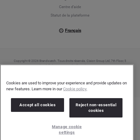
Italiano
Centre d’aide
Statut de la plateforme
Français
Copyright © 2026 Brandwatch. Tous droits réservés. Cision Group Ltd, 7th Floor, 5
Churchill Place, Canary Wharf, London, E14 5HU
Company number: 03898053 | N° TVA Intracommunautaire : GB 754 750 710
Cookies are used to improve your experience and provide updates on
new features. Learn more in our
Cookie policy.
Accept all cookies
Reject non-essential
cookies
Manage cookie
settings