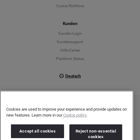
English
Cookie Richtlinie
Español
Kunden
Français
Kunden-Login
Kundensupport
Italiano
Hilfe-Center
Plattform Status
Deutsch
Copyright © 2026 Brandwatch. Alle Rechte vorbehalten. De-Saint-Exupéry-Straße 10,
Cookies are used to improve your experience and provide updates on
60549 Frankfurt/Main
new features. Learn more in our
Cookie policy.
Registergericht: Amtsgericht Frankfurt am Main | Registernummer: HRB 138083 |
Umsatzsteuer-Identifikationsnummer: DE278408482
Accept all cookies
Reject non-essential
cookies