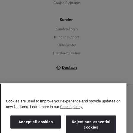
Cookie Richtlinie
Español
Kunden
Français
Kunden-Login
Kundensupport
Italiano
Hilfe-Center
Plattform Status
Deutsch
Copyright © 2026 Brandwatch. Alle Rechte vorbehalten. De-Saint-Exupéry-Straße 10,
Cookies are used to improve your experience and provide updates on
60549 Frankfurt/Main
Registergericht: Amtsgericht Frankfurt am Main | Registernummer: HRB 138083 |
new features. Learn more in our
Cookie policy.
Umsatzsteuer-Identifikationsnummer: DE278408482
Accept all cookies
Reject non-essential
cookies