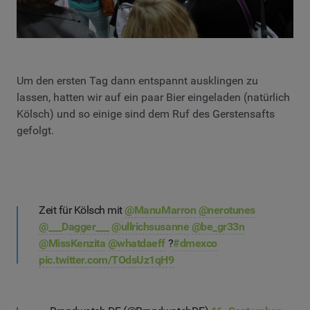
Um den ersten Tag dann entspannt ausklingen zu
lassen, hatten wir auf ein paar Bier eingeladen (natürlich
Kölsch) und so einige sind dem Ruf des Gerstensafts
gefolgt.
Zeit für Kölsch mit
@ManuMarron
@nerotunes
@___Dagger___
@ullrichsusanne
@be_gr33n
@MissKenzita
@whatdaeff
?
#dmexco
pic.twitter.com/TOdsUz1qH9