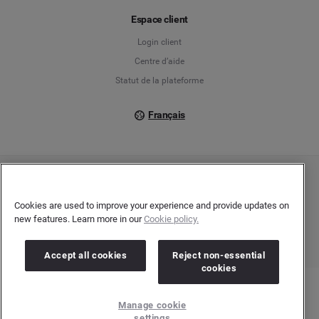
Français
Espace client
Login client
Italiano
Centre d’aide
Statut de la plateforme
Français
Copyright © 2026 Brandwatch. Tous droits réservés. Cision Group Ltd, 7th Floor, 5
Churchill Place, Canary Wharf, London, E14 5HU
Cookies are used to improve your experience and provide updates on
Company number: 03898053 | N° TVA Intracommunautaire : GB 754 750 710
new features. Learn more in our
Cookie policy.
Accept all cookies
Reject non-essential
cookies
Manage cookie
settings