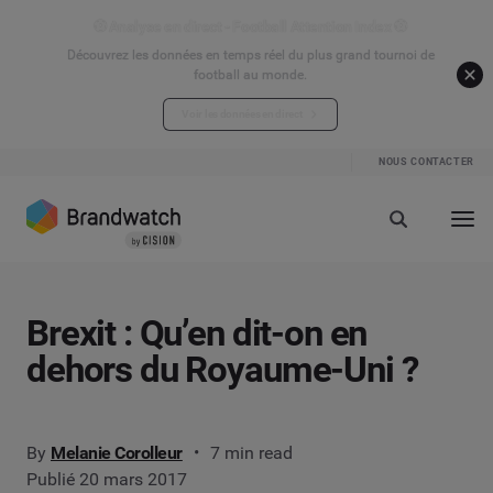
⚽ Analyse en direct - Football Attention Index ⚽
Découvrez les données en temps réel du plus grand tournoi de
football au monde.
Voir les données en direct
NOUS CONTACTER
Brexit : Qu’en dit-on en
dehors du Royaume-Uni ?
By
Melanie Corolleur
7 min read
Publié 20 mars 2017