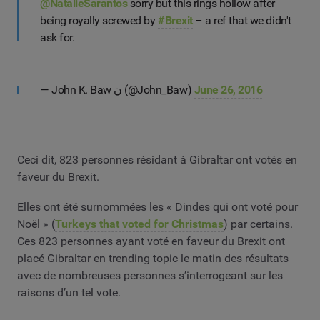
@NatalieSarantos
sorry but this rings hollow after
being royally screwed by
#Brexit
– a ref that we didn't
ask for.
— John K. Baw ن (@John_Baw)
June 26, 2016
Ceci dit, 823 personnes résidant à Gibraltar ont votés en
faveur du Brexit.
Elles ont été surnommées les « Dindes qui ont voté pour
Noël » (
Turkeys that voted for Christmas
) par certains.
Ces 823 personnes ayant voté en faveur du Brexit ont
placé Gibraltar en trending topic le matin des résultats
avec de nombreuses personnes s’interrogeant sur les
raisons d’un tel vote.