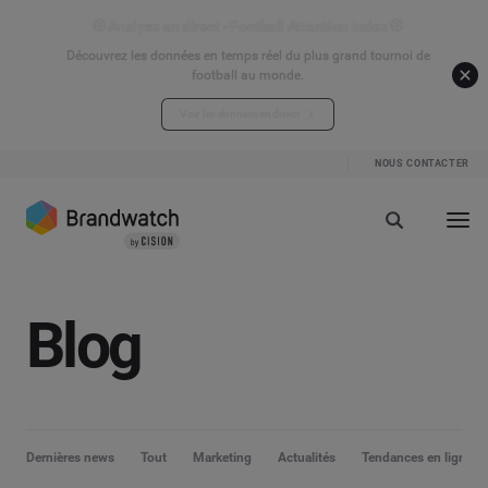
⚽ Analyse en direct - Football Attention Index ⚽
Découvrez les données en temps réel du plus grand tournoi de
football au monde.
Voir les données en direct
NOUS CONTACTER
Blog
Dernières news
Tout
Marketing
Actualités
Tendances en ligne