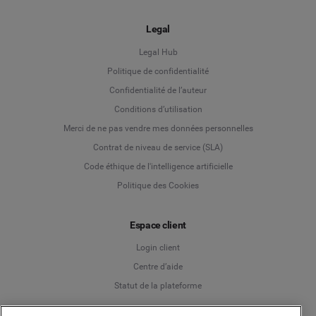
Legal
Legal Hub
Politique de confidentialité
Language
Confidentialité de l’auteur
Conditions d’utilisation
Deutsch
Merci de ne pas vendre mes données personnelles
Contrat de niveau de service (SLA)
English
Code éthique de l'intelligence artificielle
Politique des Cookies
Español
Espace client
Français
Login client
Italiano
Centre d’aide
Statut de la plateforme