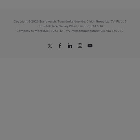
Copyright © 2026 Brandwatch. Tous droits réservés. Cision Group Ltd, 7th Floor, 5
Churchill Place, Canary Wharf, London, E14 5HU
Company number: 03898053 | N° TVA Intracommunautaire : GB 754 750 710