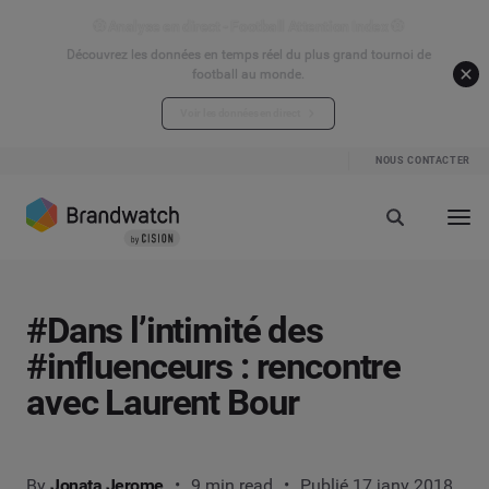
⚽ Analyse en direct - Football Attention Index ⚽
Découvrez les données en temps réel du plus grand tournoi de
football au monde.
Voir les données en direct
NOUS CONTACTER
#Dans l’intimité des
#influenceurs : rencontre
avec Laurent Bour
By
Jonata Jerome
9 min read
Publié 17 janv 2018