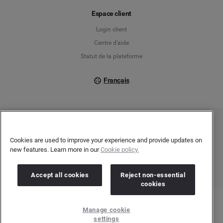
Français
Espace client
Login client
Italiano
Centre d’aide
Statut de la plateforme
Français
Copyright © 2026 Brandwatch. Tous droits réservés. Cision Group Ltd, 7th Floor, 5
Churchill Place, Canary Wharf, London, E14 5HU
Cookies are used to improve your experience and provide updates on
Company number: 03898053 | N° TVA Intracommunautaire : GB 754 750 710
new features. Learn more in our
Cookie policy.
Accept all cookies
Reject non-essential
cookies
Manage cookie
settings