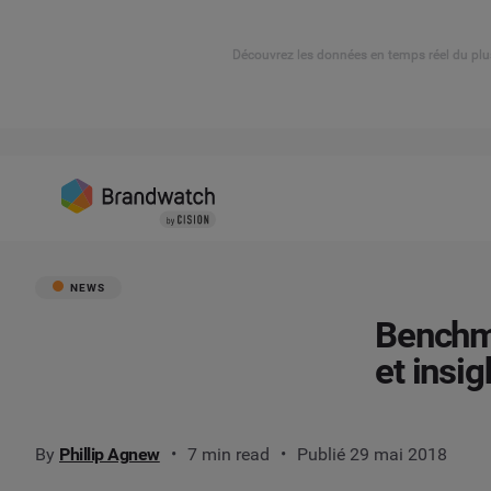
Découvrez les données en temps réel du plu
NEWS
Benchma
et insig
By
Phillip Agnew
7 min read
Publié 29 mai 2018