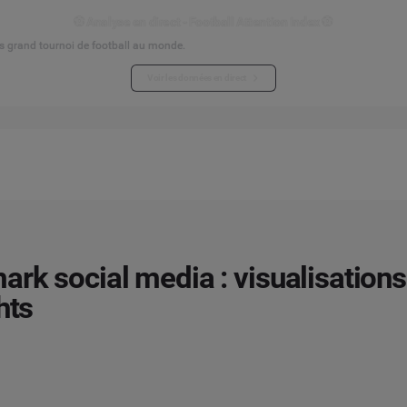
⚽ Analyse en direct - Football Attention Index ⚽
s grand tournoi de football au monde.
Voir les données en direct
rk social media : visualisations
hts