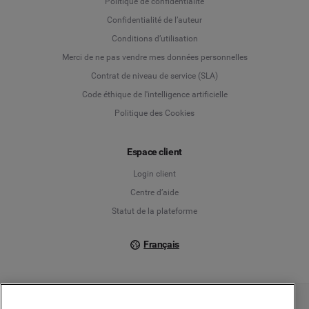
Politique de confidentialité
Language
Confidentialité de l’auteur
Conditions d’utilisation
Deutsch
Merci de ne pas vendre mes données personnelles
Contrat de niveau de service (SLA)
English
Code éthique de l'intelligence artificielle
Politique des Cookies
Español
Français
Espace client
Login client
Italiano
Centre d’aide
Statut de la plateforme
Français