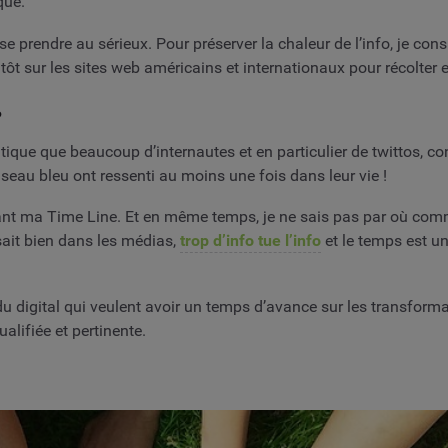
que.
 se prendre au sérieux. Pour préserver la chaleur de l’info, je con
 tôt sur les sites web américains et internationaux pour récolter e
?
ue que beaucoup d’internautes et en particulier de twittos, con
iseau bleu ont ressenti au moins une fois dans leur vie !
s devant ma Time Line. Et en même temps, je ne sais pas par où c
sait bien dans les médias,
trop d’info tue l’info
et le temps est u
u digital qui veulent avoir un temps d’avance sur les transform
alifiée et pertinente.