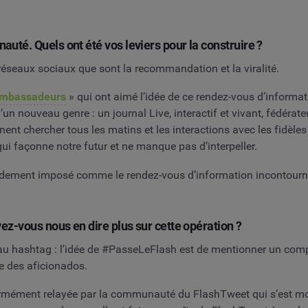
é. Quels ont été vos leviers pour la construire ?
 réseaux sociaux que sont la recommandation et la viralité.
mbassadeurs
» qui ont aimé l’idée de ce rendez-vous d’informat
n nouveau genre : un journal Live, interactif et vivant, fédérateu
nent chercher tous les matins et les interactions avec les fidèles
qui façonne notre futur et ne manque pas d’interpeller.
pidement imposé comme le rendez-vous d’information incontourna
z-vous nous en dire plus sur cette opération ?
eau hashtag : l’idée de #PasseLeFlash est de mentionner un compte
se des aficionados.
ormément relayée par la communauté du FlashTweet qui s’est mob