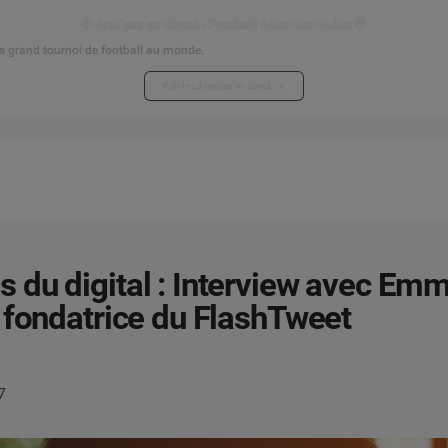
⚽ Analyse en direct - Football Attention Index ⚽
s grand tournoi de football au monde.
Voir les données en direct
du digital : Interview avec Em
 fondatrice du FlashTweet
7