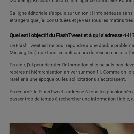
Marketing, Réseaux sociaux, Intelligence Artificielle, Roboti
Sa ligne éditoriale s’appuie sur un ton : l’info sérieuse sans
étrangers que j’ai constituées et je vais tous les matins très
Quel est l’objectif du FlashTweet et à qui s’adresse-t-il 
Le FlashTweet est né pour répondre à une double problématiq
Missing Out) que tous les utilisateurs du réseau social à l’o
En clair, j’ai peur de rater l’information si je ne suis pa
repères ni hiérarchisation arriver sur mon fil. Comme on le 
raréfier à une époque où les sollicitations s’accroissent.
En résumé, le FlashTweet s’adresse à tous les passionnés d
passer trop de temps à rechercher une information fiable, qu