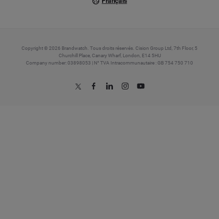
Français
Copyright © 2026 Brandwatch. Tous droits réservés. Cision Group Ltd, 7th Floor, 5
Churchill Place, Canary Wharf, London, E14 5HU
Company number: 03898053 | N° TVA Intracommunautaire : GB 754 750 710