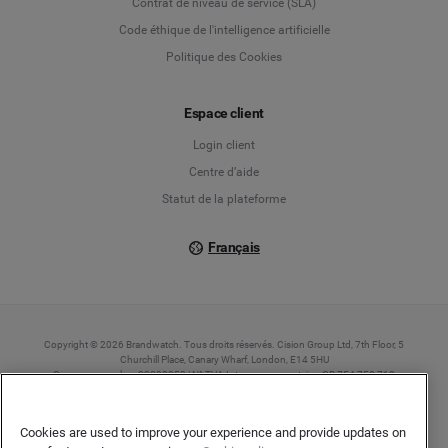
Contrat de niveau de service (SLA)
English
Code éthique de l'intelligence artificielle
Politique des Cookies
Español
Français
Espace client
Login client
Italiano
Centre d’aide
Statut de la plateforme
Français
Copyright © 2026 Brandwatch. Tous droits réservés. Cision Group Ltd, 7th Floor, 5
Churchill Place, Canary Wharf, London, E14 5HU
Company number: 03898053 | N° TVA Intracommunautaire : GB 754 750 710
Cookies are used to improve your experience and provide updates on