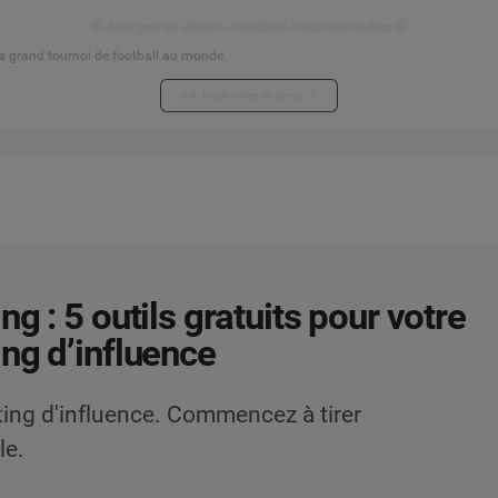
⚽ Analyse en direct - Football Attention Index ⚽
s grand tournoi de football au monde.
Voir les données en direct
g : 5 outils gratuits pour votre
ng d’influence
ting d'influence. Commencez à tirer
le.