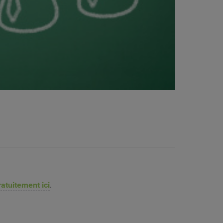
atuitement ici
.