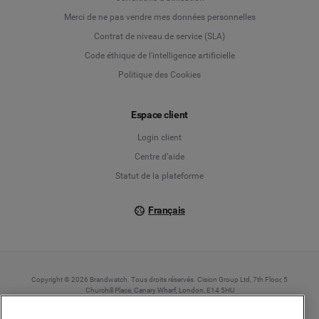
Deutsch
Merci de ne pas vendre mes données personnelles
Contrat de niveau de service (SLA)
English
Code éthique de l'intelligence artificielle
Politique des Cookies
Español
Français
Espace client
Login client
Italiano
Centre d’aide
Statut de la plateforme
Français
Copyright © 2026 Brandwatch. Tous droits réservés. Cision Group Ltd, 7th Floor, 5
Churchill Place, Canary Wharf, London, E14 5HU
Company number: 03898053 | N° TVA Intracommunautaire : GB 754 750 710