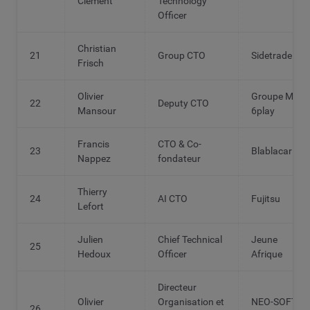
Clement
Technology
Officer
Christian
21
Group CTO
Sidetrade
Frisch
Olivier
Groupe M6 |
22
Deputy CTO
Mansour
6play
Francis
CTO & Co-
23
Blablacar
Nappez
fondateur
Thierry
24
AI CTO
Fujitsu
Lefort
Julien
Chief Technical
Jeune
25
Hedoux
Officer
Afrique
Directeur
Olivier
Organisation et
NEO-SOFT
26