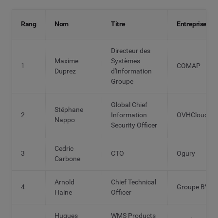
Rang
Nom
Titre
Entreprise
Directeur des
Maxime
Systèmes
1
COMAP
Duprez
d'Information
Groupe
Global Chief
Stéphane
2
Information
OVHCloud
Nappo
Security Officer
Cedric
3
CTO
Ogury
Carbone
Arnold
Chief Technical
4
Groupe BVA
Haine
Officer
Hugues
WMS Products