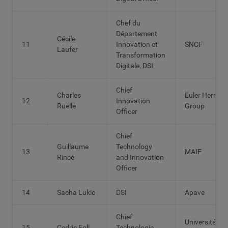
Chef du
Département
Cécile
11
Innovation et
SNCF
Laufer
Transformation
Digitale, DSI
Chief
Charles
Euler Hermes
12
Innovation
Ruelle
Group
Officer
Chief
Guillaume
Technology
13
MAIF
Rincé
and Innovation
Officer
14
Sacha Lukic
DSI
Apave
Chief
Université de
15
Cedric Foll
Technologie