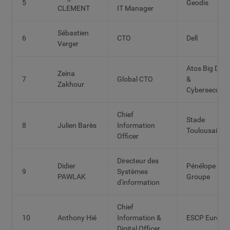
5
Geodis
CLEMENT
IT Manager
Sébastien
6
CTO
Dell
Verger
Atos Big Dat
Zeina
7
Global CTO
&
Zakhour
Cybersecurit
Chief
Stade
8
Julien Barès
Information
Toulousain
Officer
Directeur des
Didier
Pénélope
9
Systèmes
PAWLAK
Groupe
d'information
Chief
10
Anthony Hié
Information &
ESCP Europe
Digital Officer