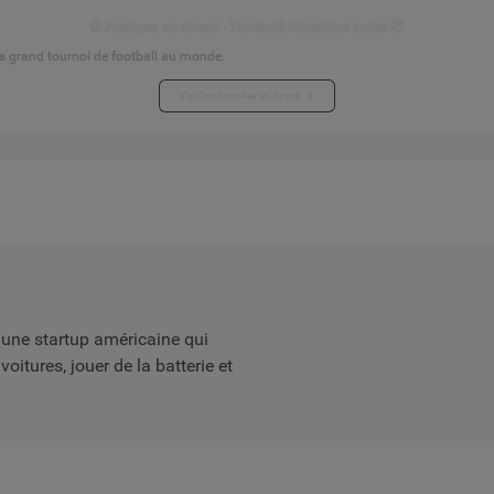
⚽ Analyse en direct - Football Attention Index ⚽
s grand tournoi de football au monde.
Voir les données en direct
 une startup américaine qui
voitures, jouer de la batterie et