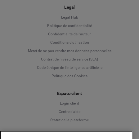
Legal
Legal Hub
Politique de confidentialité
Language
Confidentialité de l’auteur
Conditions d’utilisation
Deutsch
Merci de ne pas vendre mes données personnelles
Contrat de niveau de service (SLA)
English
Code éthique de l'intelligence artificielle
Politique des Cookies
Español
Espace client
Français
Login client
Italiano
Centre d’aide
Statut de la plateforme
Français