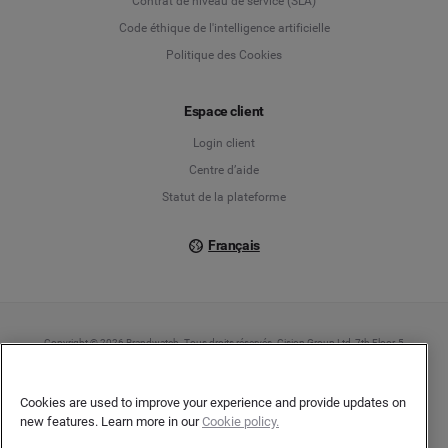
Contrat de niveau de service (SLA)
English
Code éthique de l'intelligence artificielle
Politique des Cookies
Español
Français
Espace client
Login client
Italiano
Centre d’aide
Statut de la plateforme
Français
Copyright © 2026 Brandwatch. Tous droits réservés. Cision Group Ltd, 7th Floor, 5
Churchill Place, Canary Wharf, London, E14 5HU
Company number: 03898053 | N° TVA Intracommunautaire : GB 754 750 710
Cookies are used to improve your experience and provide updates on
new features. Learn more in our
Cookie policy.