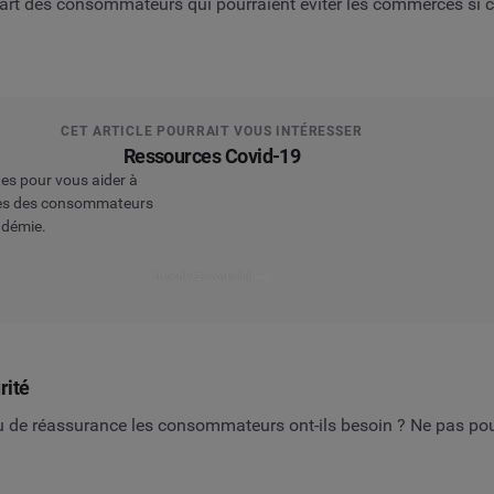
part des consommateurs qui pourraient éviter les commerces si c
CET ARTICLE POURRAIT VOUS INTÉRESSER
Ressources Covid-19
es pour vous aider à
ces des consommateurs
ndémie.
Inscrivez-vous ici
rité
 de réassurance les consommateurs ont-ils besoin ? Ne pas pou