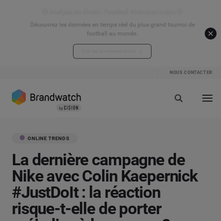
⚽ Analyse en direct - Football Attention Index ⚽
Découvrez les données en temps réel du plus grand tournoi de
football au monde.
Voir les données en direct
NOUS CONTACTER
ONLINE TRENDS
La dernière campagne de
Nike avec Colin Kaepernick
#JustDoIt : la réaction
risque-t-elle de porter