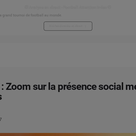
⚽ Analyse en direct - Football Attention Index ⚽
s grand tournoi de football au monde.
Voir les données en direct
: Zoom sur la présence social m
s
7