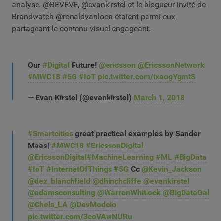
analyse. @BEVEVE, @evankirstel et le blogueur invité de
Brandwatch @ronaldvanloon étaient parmi eux,
partageant le contenu visuel engageant.
Our
#Digital
Future!
@ericsson
@EricssonNetwork
#MWC18
#5G
#IoT
pic.twitter.com/ixaogYgmtS
— Evan Kirstel (@evankirstel)
March 1, 2018
#Smartcities
great practical examples by Sander
Maas|
#MWC18
#EricssonDigital
@EricssonDigital
#MachineLearning
#ML
#BigData
#IoT
#InternetOfThings
#5G
Cc
@Kevin_Jackson
@dez_blanchfield
@dhinchcliffe
@evankirstel
@adamsconsulting
@WarrenWhitlock
@BigDataGal
@Chels_LA
@DevModeio
pic.twitter.com/3coVAwNURu