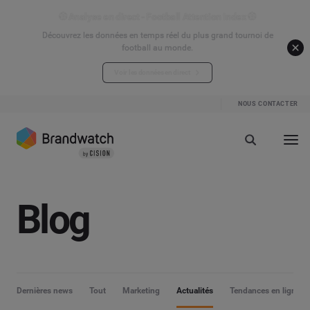
⚽ Analyse en direct - Football Attention Index ⚽
Découvrez les données en temps réel du plus grand tournoi de
football au monde.
Voir les données en direct
NOUS CONTACTER
Blog
Dernières news
Tout
Marketing
Actualités
Tendances en ligne