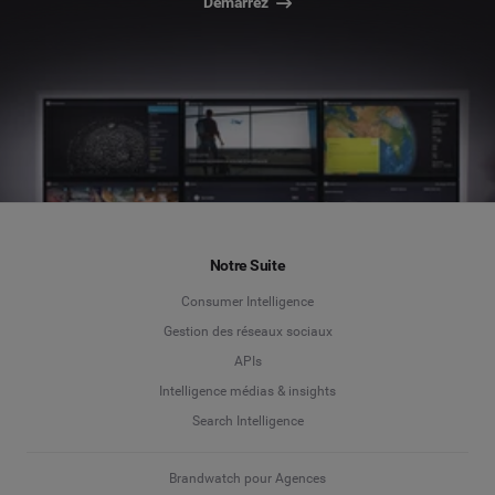
Démarrez
Notre Suite
Consumer Intelligence
Gestion des réseaux sociaux
APIs
Intelligence médias & insights
Search Intelligence
Brandwatch pour Agences