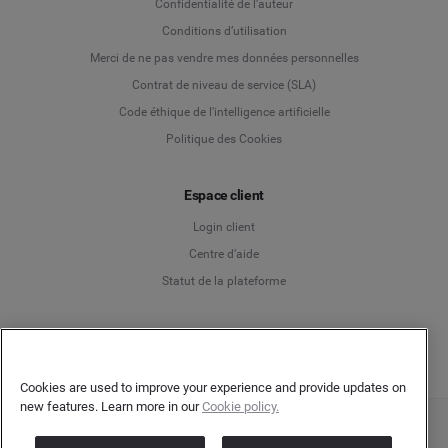
Confidentialité de l’auteur
Conditions d’utilisation
Deutsch
Merci de ne pas vendre mes données personnelles
Contrat de niveau de service (SLA)
English
Code éthique de l'intelligence artificielle
Politique des Cookies
Español
Espace client
Français
Login client
Italiano
Centre d’aide
Statut de la plateforme
Français
Cookies are used to improve your experience and provide updates on
new features. Learn more in our
Cookie policy.
Copyright © 2026 Brandwatch. Tous droits réservés. Cision Group Ltd, 7th Floor, 5