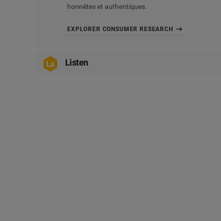
honnêtes et authentiques.
EXPLORER CONSUMER RESEARCH
Listen
Listen
vous offre la possibilité d’explorer une mu
les commentaires authentiques et précieux partagé
EXPLORER LISTEN