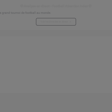
⚽ Analyse en direct - Football Attention Index ⚽
s grand tournoi de football au monde.
Voir les données en direct