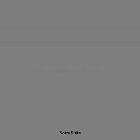
ltitude de mentions de forums publiées au cours de l’année écoulée sur l
s par vos clients sur votre marque.
Tous nos données et réseaux
Notre Suite