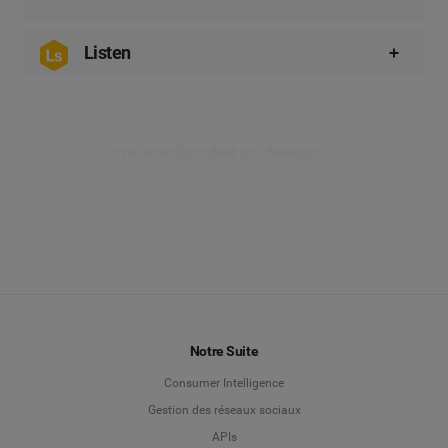
Listen
Avec Listen, nous offrons un accès sur 12 mois à
de centaines de milliers de sites d’actualité
mondiaux, nationaux et locaux, dont CNN, ABC,
Tous nos données et réseaux
BuzzFeed, Guardian, Google Actualités et bien
plus encore.
Complétez cette couverture en la comparant avec
les sources sociales pour avoir une vue d’ensemble
de votre marque et comprendre véritablement les
performances de chaque campagne.
EXPLORER LISTEN
Notre Suite
Consumer Intelligence
Gestion des réseaux sociaux
APIs