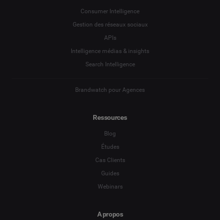
Social Listening & Insights consommateurs
Consumer Intelligence
Gestion des réseaux sociaux
Marketing d'influence
Enterprise
*
APIs
Intelligence médias & insights
Search Intelligence
Search Intelligence
Pays
*
Je ne suis pas sûr(e)
Brandwatch pour Agences
*
Champ obligatoire
Niveau de poste
*
Ressources
Blog
*
Champ obligatoire
Suivant
Études
Cas Clients
Guides
Webinars
A propos