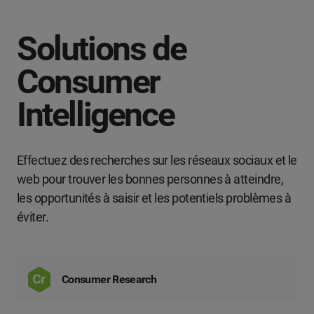
Quelle solution vous intéresse ?
Prénom
*
*
Gestion des réseaux sociaux
Solutions de
Nom
*
Consumer
Social Listening & Insights consommateurs
Intelligence
Marketing d'influence
Enterprise
*
Search Intelligence
Effectuez des recherches sur les réseaux sociaux et le
Pays
*
web pour trouver les bonnes personnes à atteindre,
Je ne suis pas sûr(e)
les opportunités à saisir et les potentiels problèmes à
*
Champ obligatoire
éviter.
Niveau de poste
*
*
Champ obligatoire
Continuer
Consumer Research