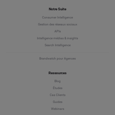
Quelle solution vous intéresse ?
Prénom
*
*
Notre Suite
Gestion des réseaux sociaux
Consumer Intelligence
Nom
*
Gestion des réseaux sociaux
Social Listening & Insights consommateurs
APIs
Marketing d'influence
Intelligence médias & insights
Enterprise
*
Search Intelligence
Search Intelligence
Brandwatch pour Agences
Pays
*
Je ne suis pas sûr(e)
Ressources
*
Champ obligatoire
Niveau de poste
*
Blog
Études
Cas Clients
*
Champ obligatoire
Continuer
Guides
Webinars