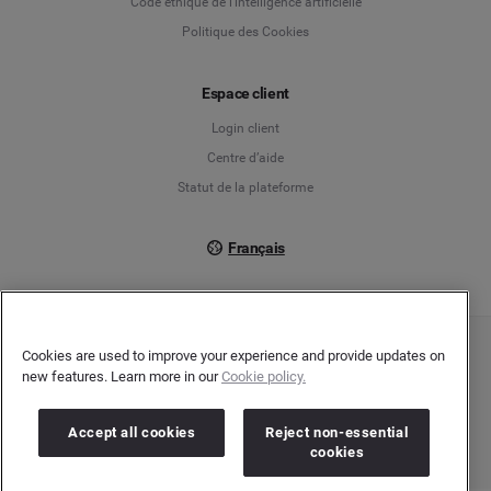
Code éthique de l'intelligence artificielle
Politique des Cookies
Español
Espace client
Français
Login client
Italiano
Centre d’aide
Statut de la plateforme
Français
Cookies are used to improve your experience and provide updates on
Copyright © 2026 Brandwatch. Tous droits réservés. Cision Group Ltd, 7th Floor, 5
new features. Learn more in our
Cookie policy.
Churchill Place, Canary Wharf, London, E14 5HU
Company number: 03898053 | N° TVA Intracommunautaire : GB 754 750 710
Accept all cookies
Reject non-essential
cookies