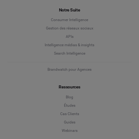
Quelle solution vous intéresse ?
Prénom
*
*
Notre Suite
Gestion des réseaux sociaux
Consumer Intelligence
Nom
*
Gestion des réseaux sociaux
Social Listening & Insights consommateurs
APIs
Marketing d'influence
Intelligence médias & insights
Enterprise
*
Search Intelligence
Search Intelligence
Brandwatch pour Agences
Pays
*
Je ne suis pas sûr(e)
Ressources
*
Champ obligatoire
Niveau de poste
*
Blog
Études
Cas Clients
*
Champ obligatoire
Suivant
Guides
Webinars