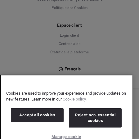
Politique des Cookies
Español
Espace client
Français
Login client
Italiano
Centre d’aide
Statut de la plateforme
Français
Cookies are used to improve your experience and provide updates on
new features. Learn more in our
Cookie policy.
Copyright © 2026 Brandwatch. Tous droits réservés. Cision Group Ltd, 7th Floor, 5
Churchill Place, Canary Wharf, London, E14 5HU
Company number: 03898053 | N° TVA Intracommunautaire : GB 754 750 710
Accept all cookies
Reject non-essential
cookies
Manage cookie